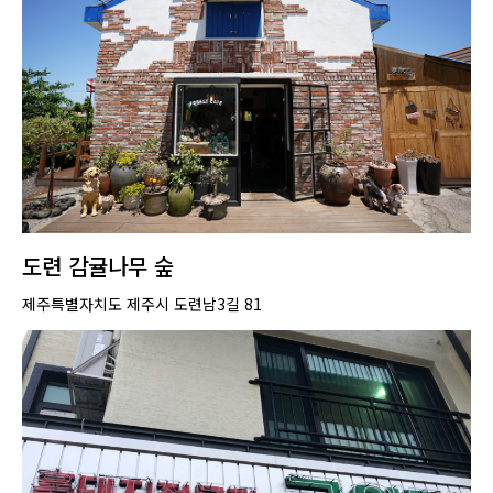
도련 감귤나무 숲
제주특별자치도 제주시 도련남3길 81