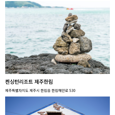
켄싱턴리조트 제주한림
제주특별자치도 제주시 한림읍 한림해안로 530