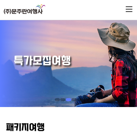
특가모집여행
문
패
특
숙
렌
주
키
가
소
터
란
지
모
카
여
여
집
패키지여행
행
행
여
사
행