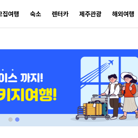
모집여행
숙소
렌터카
제주관광
해외여행