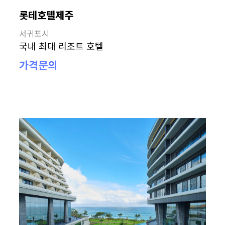
롯테호텔제주
서귀포시
국내 최대 리조트 호텔
가격문의