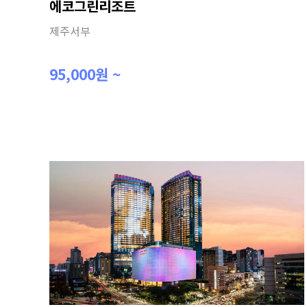
에코그린리조트
제주서부
95,000원 ~