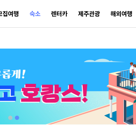
모집여행
숙소
렌터카
제주관광
해외여행