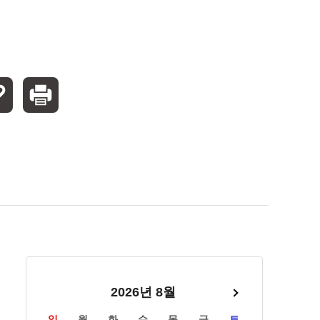
달력이 보이지 않는다면 클릭해주세요.
2026년 8월
일
월
화
수
목
금
토